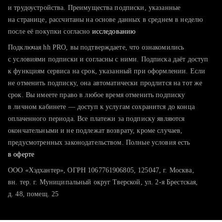
тратите много времени на поиск и вручную поднимаете
и трудоустройства. Преимущества подписки, указанные
резюме
на странице, рассчитаны на основе данных в среднем в неделю
после её покупки согласно
хотите сравнить себя с конкурентами и оценить шансы
исследованию
Подключая hh PRO, вы подтверждаете, что ознакомились
с условиями подписки и согласны с ними. Подписка даёт доступ
к функциям сервиса на срок, указанный при оформлении. Если
не отменить подписку, она автоматически продлится на тот же
срок. Вы имеете право в любое время отменить подписку
в личном кабинете — доступ к услугам сохранится до конца
оплаченного периода. Все платежи за подписку являются
окончательными и не подлежат возврату, кроме случаев,
предусмотренных законодательством. Полные условия есть
в оферте
ООО «Хэдхантер», ОГРН 1067761906805, 125047, г. Москва,
вн. тер. г. Муниципальный округ Тверской, ул. 2-я Брестская,
д. 48, помещ. 25