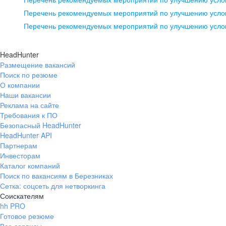
pr@ural.hh.ru
Перечень рекомендуемых мероприятий по улучшению услов
Перечень рекомендуемых мероприятий по улучшению усло
Новосибирск
ул. Большевистская, д. 35,
HeadHunter
помещение 21
Размещение вакансий
Поиск по резюме
+7 383 207-94-64
О компании
pr@nsk.hh.ru
Наши вакансии
Реклама на сайте
Требования к ПО
Безопасный HeadHunter
HeadHunter API
Партнерам
Инвесторам
Каталог компаний
Поиск по вакансиям в Березниках
Сетка: соцсеть для нетворкинга
Соискателям
hh PRO
Готовое резюме