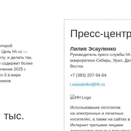
Пресс-цент
оторой
Лилия Эсауленко
 Цель hh.ru —
Руководитель пресс-службы hh.
у, и делать так,
макрорегион Сибирь, Урал, Да
и содержит более
Восток
чение 2025 г.
оп-3 в мире
+7 (383) 207-94-64
ников.
l.esaulenko@hh.ru
Использование логотипов
тыс.
на электронных и печатных
носителях, а также на сайтах в
Интернет третьими лицами
допускается только с письменн