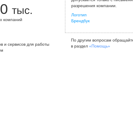
0
разрешения компании.
тыс.
Логотип
х компаний
Брендбук
+
По другим вопросам обращайт
в и сервисов для работы
в раздел
«Помощь»
ом
Санкт-Петербург
Я
ул. Жуковского, д. 19, особняк
ул