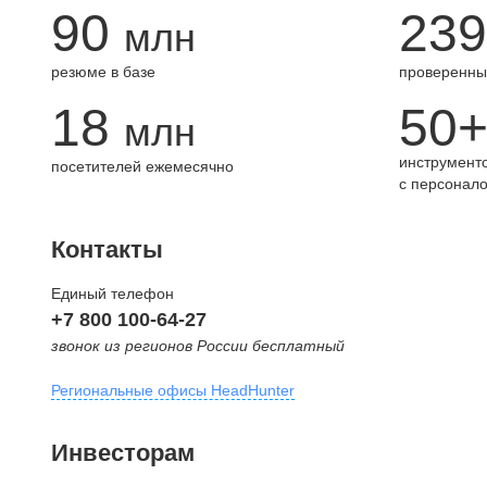
90
239
млн
резюме в базе
проверенны
18
50
млн
инструменто
посетителей ежемесячно
с персонал
Контакты
Единый телефон
+7 800 100-64-27
звонок из регионов России бесплатный
Региональные офисы HeadHunter
Москва
Инвесторам
внутригородская территория