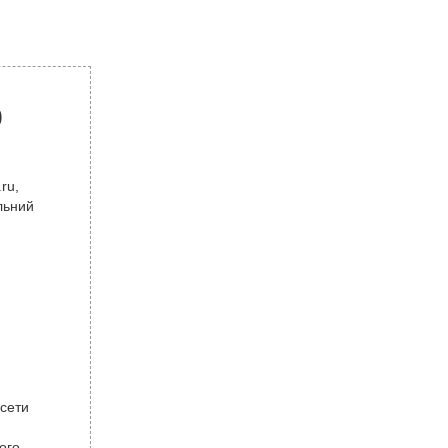
р
ru,
льний
 сети
ого