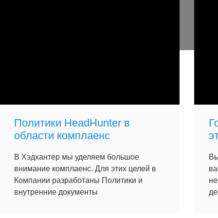
Политики HeadHunter в
Г
области комплаенс
э
В Хэдхантер мы уделяем большое
Вы
внимание комплаенс. Для этих целей в
ва
Компании разработаны Политики и
не
внутренние документы
де