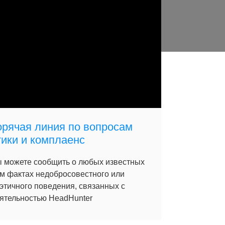
орячая линия по вопросам
тики и комплаенс
 можете сообщить о любых известных
м фактах недобросовестного или
этичного поведения, связанных с
ятельностью HeadHunter