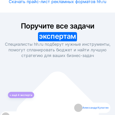
Скачать прайс-лист рекламных форматов hh.ru
Поручите все задачи
экспертам
Специалисты hh.ru подберут нужные инструменты,
помогут спланировать бюджет и найти лучшую
стратегию для ваших
бизнес-задач
+ ещё
4
эксперта
Екатерина Лазаренко
Александр Кулагин
Даниил Макаров
Борис Кашко
Юлия Изоитко