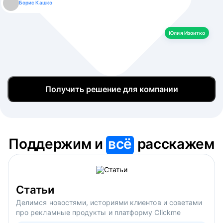
Борис Кашко
Юлия Изоитко
Александр Кулагин
Даниил Макаров
Екатерина Лазаренко
Юлия Изоитко
Получить решение для компании
Поддержим и
всё
расскажем
Статьи
Делимся новостями, историями клиентов и советами
про рекламные продукты и платформу Clickme