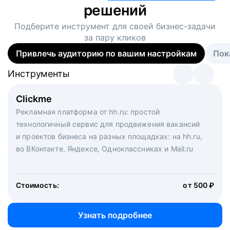
решений
Подберите инструмент для своей
бизнес-задачи
за пару кликов
Привлечь аудиторию по вашим настройкам
Пок
Инструменты
Инструменты
Инструменты
Виртуальный рекрутер
Clickme
Вакансия дня
Массовый подбор под ключ. Решите, сколько
Рекламная платформа от hh.ru: простой
Рекламный формат для вакансий на главной странице
кандидатов и когда вам нужно, и за дело возьмутся
технологичный сервис для продвижения вакансий
hh.ru. Увеличивает количество откликов
маркетологи, рекрутеры и проектные менеджеры
и проектов бизнеса на разных площадках: на hh.ru,
hh.ru с целым набором digital-инструментов
во ВКонтакте, Яндексе, Одноклассниках и Mail.ru
Стоимость:
от 200 000 ₽
Узнать подробнее
Стоимость:
от 500 ₽
Узнать подробнее
Узнать подробнее