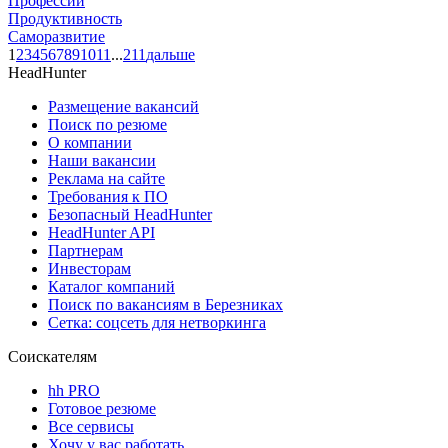
Профессии
Продуктивность
Саморазвитие
1
2
3
4
5
6
7
8
9
10
11
...
211
дальше
HeadHunter
Размещение вакансий
Поиск по резюме
О компании
Наши вакансии
Реклама на сайте
Требования к ПО
Безопасный HeadHunter
HeadHunter API
Партнерам
Инвесторам
Каталог компаний
Поиск по вакансиям в Березниках
Сетка: соцсеть для нетворкинга
Соискателям
hh PRO
Готовое резюме
Все сервисы
Хочу у вас работать