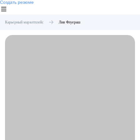
Создать резюме
Карьерный маркетплейс
Лия
Флуераш