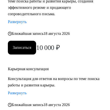
теме поиска работы и развития карьеры, создания
сложные вопросы.
эффективного резюме и продающего
• Анализировать воронку поиска на каждом этапе,
сопроводительного письма.
использовать разные каналы поиска.
Развернуть
Кому могу помочь:
Ближайшая запись
18 августа 2026
Буду полезна специалистам, экспертам, топ-менеджерам
среднего звена
10 000
₽
Записаться
при смене деятельности, перерыве в карьере, в том числе
продолжительный, поиске первой работы в таких сферах
как:
Карьерная консультация
• Административный персонал
• Управление персоналом
Консультация для ответов на вопросы по теме поиска
• Страхование
работы и развития карьеры.
• Продажи / Услуги
Развернуть
• Информационные технологии
Ближайшая запись
18 августа 2026
Мой подход в работе – не делаю за вас, делаю вместе с