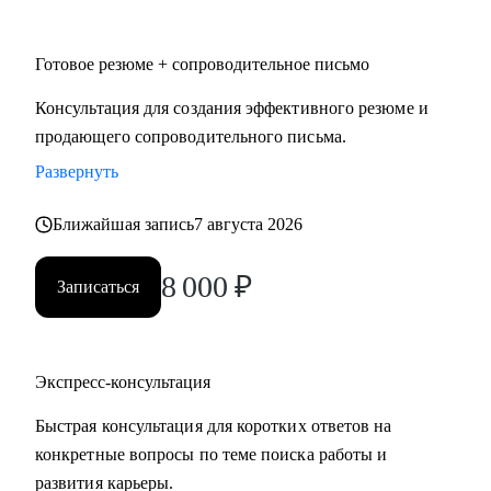
• HoReCa
• Логистика и закупочная политика
Готовое резюме + сопроводительное письмо
• Фешн и бьюти
• Спорт
Консультация для создания эффективного резюме и
• GR и внешняя политика
продающего сопроводительного письма.
• Продажи
Развернуть
• Производство и технологии
Ближайшая запись
7 августа 2026
Знакомлю с рынком, создаю эффективные резюме,
помогаю с самооценкой и определением перспектив. Могу
8 000
₽
Записаться
быть рядом в периоды, когда профессиональная поддержка
особенно важна.
Экспресс-консультация
Быстрая консультация для коротких ответов на
конкретные вопросы по теме поиска работы и
развития карьеры.