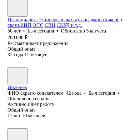
IT-специалист (универсал, вахта), сисадмин,инженер
связи,КИП,ОПС,СВН,СКУД и т.д.
50
лет
•
Был
сегодня
•
Обновлено
5 августа
200 000
₽
Рассматривает предложения
Общий опыт
32
года
11
месяцев
Инженер
ФИО скрыто соискателем
,
42
года
•
Был
сегодня
•
Обновлено
сегодня
Активно ищет работу
Общий опыт
17
лет
10
месяцев