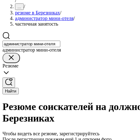
/
/
...
резюме в Березниках
/
администратор мини-отеля
/
частичная занятость
администратор мини-отеля
Резюме
Найти
Резюме соискателей на должн
Березниках
Чтобы видеть все резюме, зарегистрируйтесь
После регистрации покажем ещё 1 и откроем фото