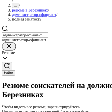
/
/
...
резюме в Березниках
/
администратор-официант
/
полная занятость
администратор-официант
Резюме
Найти
Резюме соискателей на должн
Березниках
Чтобы видеть все резюме, зарегистрируйтесь
После регистрации покажем ещё 2 и откроем фото