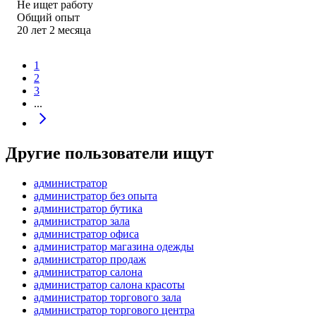
Не ищет работу
Общий опыт
20
лет
2
месяца
1
2
3
...
Другие пользователи ищут
администратор
администратор без опыта
администратор бутика
администратор зала
администратор офиса
администратор магазина одежды
администратор продаж
администратор салона
администратор салона красоты
администратор торгового зала
администратор торгового центра