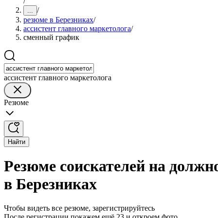
/
/
...
резюме в Березниках
/
ассистент главного маркетолога
/
сменный график
ассистент главного маркетолога
Резюме
Найти
Резюме соискателей на должн
в Березниках
Чтобы видеть все резюме, зарегистрируйтесь
После регистрации покажем ещё 23 и откроем фото