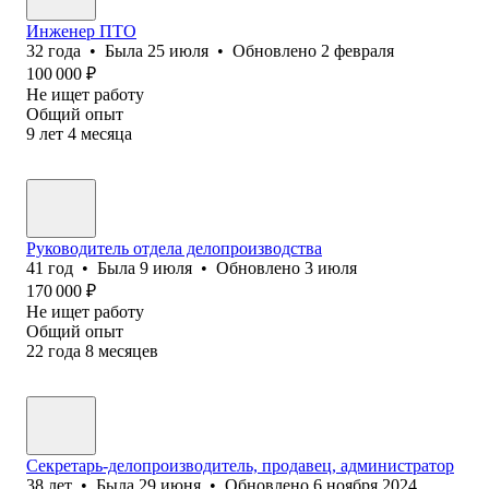
Инженер ПТО
32
года
•
Была
25 июля
•
Обновлено
2 февраля
100 000
₽
Не ищет работу
Общий опыт
9
лет
4
месяца
Руководитель отдела делопроизводства
41
год
•
Была
9 июля
•
Обновлено
3 июля
170 000
₽
Не ищет работу
Общий опыт
22
года
8
месяцев
Секретарь-делопроизводитель, продавец, администратор
38
лет
•
Была
29 июня
•
Обновлено
6 ноября 2024