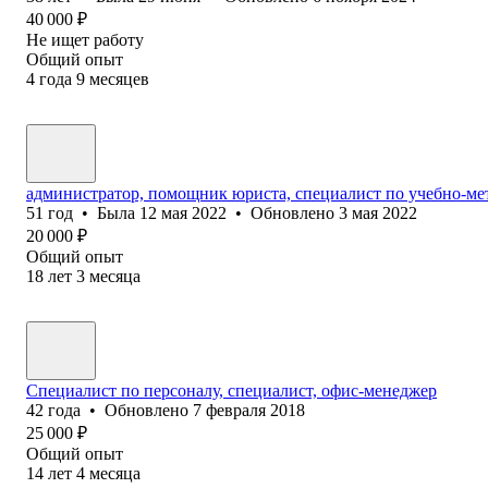
40 000
₽
Не ищет работу
Общий опыт
4
года
9
месяцев
администратор, помощник юриста, специалист по учебно-мет
51
год
•
Была
12 мая 2022
•
Обновлено
3 мая 2022
20 000
₽
Общий опыт
18
лет
3
месяца
Специалист по персоналу, специалист, офис-менеджер
42
года
•
Обновлено
7 февраля 2018
25 000
₽
Общий опыт
14
лет
4
месяца