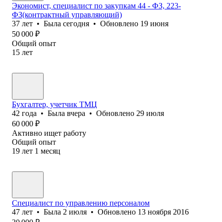
Экономист, специалист по закупкам 44 - ФЗ, 223-
ФЗ(контрактный управляющий)
37
лет
•
Была
сегодня
•
Обновлено
19 июня
50 000
₽
Общий опыт
15
лет
Бухгалтер, учетчик ТМЦ
42
года
•
Была
вчера
•
Обновлено
29 июля
60 000
₽
Активно ищет работу
Общий опыт
19
лет
1
месяц
Специалист по управлению персоналом
47
лет
•
Была
2 июля
•
Обновлено
13 ноября 2016