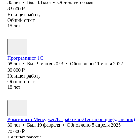
36
лет
•
Был
13 мая
•
Обновлено
6 мая
83 000
₽
Не ищет работу
Общий опыт
15
лет
Программист 1C
58
лет
•
Был
9 июня 2023
•
Обновлено
11 июля 2022
30 000
₽
Не ищет работу
Общий опыт
18
лет
Комьюнити Менеджер/Разработчик/Тестировщик(удаленно)
30
лет
•
Был
19 февраля
•
Обновлено
5 апреля 2025
70 000
₽
Не ищет работу