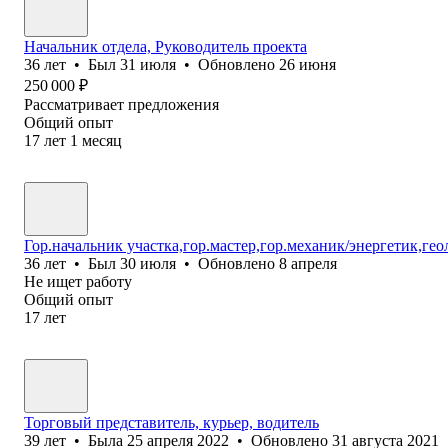
Начальник отдела, Руководитель проекта
36
лет
•
Был
31 июля
•
Обновлено
26 июня
250 000
₽
Рассматривает предложения
Общий опыт
17
лет
1
месяц
Гор.начальник участка,гор.мастер,гор.механик/энергетик,ге
36
лет
•
Был
30 июля
•
Обновлено
8 апреля
Не ищет работу
Общий опыт
17
лет
Торговый представитель, курьер, водитель
39
лет
•
Была
25 апреля 2022
•
Обновлено
31 августа 2021