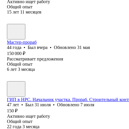
Активно ищет работу
Общий опыт
15
лет
11
месяцев
Мастер-прораб
44
года
•
Был
вчера
•
Обновлено
31 мая
150 000
₽
Рассматривает предложения
Общий опыт
6
лет
3
месяца
ГИП в НРС. Начальник участка. Прораб. Строительный конт
47
лет
•
Был
31 июля
•
Обновлено
7 июля
150
₽
Активно ищет работу
Общий опыт
22
года
3
месяца