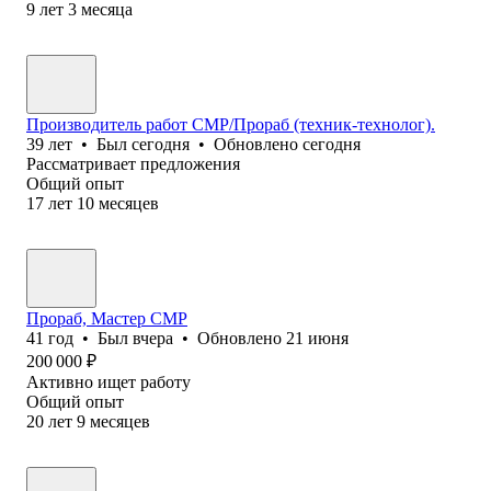
9
лет
3
месяца
Производитель работ СМР/Прораб (техник-технолог).
39
лет
•
Был
сегодня
•
Обновлено
сегодня
Рассматривает предложения
Общий опыт
17
лет
10
месяцев
Прораб, Мастер СМР
41
год
•
Был
вчера
•
Обновлено
21 июня
200 000
₽
Активно ищет работу
Общий опыт
20
лет
9
месяцев