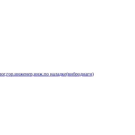
олог,гор.инженер,инж.по наладке(вибродиагн)