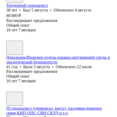
Тендерный специалист
38
лет
•
Был
5 августа
•
Обновлено
4 августа
80 000
₽
Рассматривает предложения
Общий опыт
18
лет
7
месяцев
Начальник/Инженер отдела охраны окружающей среды и
экологической безопасности
41
год
•
Была
3 августа
•
Обновлено
22 июля
Рассматривает предложения
Общий опыт
16
лет
7
месяцев
IT-специалист (универсал, вахта), сисадмин,инженер
связи,КИП,ОПС,СВН,СКУД и т.д.