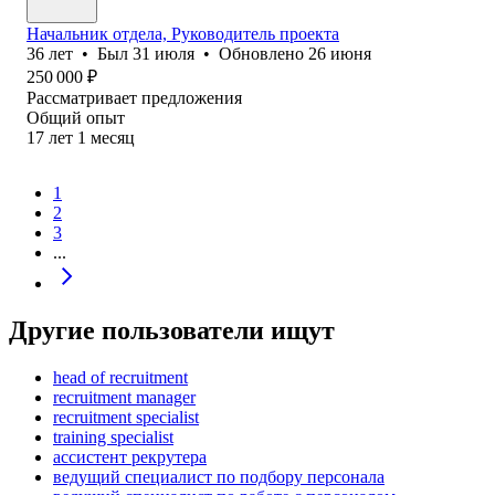
Начальник отдела, Руководитель проекта
36
лет
•
Был
31 июля
•
Обновлено
26 июня
250 000
₽
Рассматривает предложения
Общий опыт
17
лет
1
месяц
1
2
3
...
Другие пользователи ищут
head of recruitment
recruitment manager
recruitment specialist
training specialist
ассистент рекрутера
ведущий специалист по подбору персонала