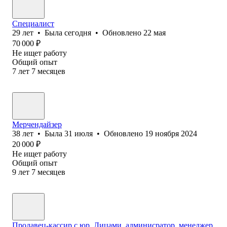
Специалист
29
лет
•
Была
сегодня
•
Обновлено
22 мая
70 000
₽
Не ищет работу
Общий опыт
7
лет
7
месяцев
Мерчендайзер
38
лет
•
Была
31 июля
•
Обновлено
19 ноября 2024
20 000
₽
Не ищет работу
Общий опыт
9
лет
7
месяцев
Продавец-кассир с юр. Лицами, админисратор, менеджер