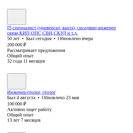
IT-специалист (универсал, вахта), сисадмин,инженер
связи,КИП,ОПС,СВН,СКУД и т.д.
50
лет
•
Был
сегодня
•
Обновлено
вчера
200 000
₽
Рассматривает предложения
Общий опыт
32
года
11
месяцев
Инженер-геолог, геолог
Был
4 августа
•
Обновлено
23 мая
100 000
₽
Активно ищет работу
Общий опыт
13
лет
7
месяцев