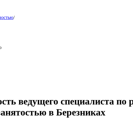
ностью
/
ю
сть ведущего специалиста по 
занятостью в Березниках