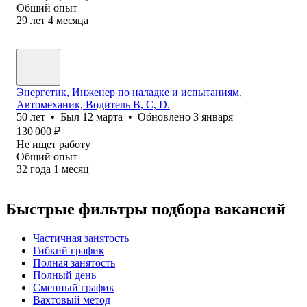
Общий опыт
29
лет
4
месяца
Энергетик, Инженер по наладке и испытаниям,
Автомеханик, Водитель В, С, D.
50
лет
•
Был
12 марта
•
Обновлено
3 января
130 000
₽
Не ищет работу
Общий опыт
32
года
1
месяц
Быстрые фильтры подбора вакансий
Частичная занятость
Гибкий график
Полная занятость
Полный день
Сменный график
Вахтовый метод