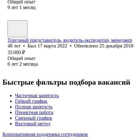
Общий опыт
9
лет
1
месяц
Торговый представитель, водитель-экспедитор, менеджер
48
лет
•
Был
17 марта 2022
•
Обновлено
25 декабря 2018
35 000
₽
Общий опыт
6
лет
2
месяца
Быстрые фильтры подбора вакансий
Частичная занятость
Гибкий график
Полная занятость
Проектная работа
Сменный график
Вахтовый метод
Корпоративная поддержка сотрудников