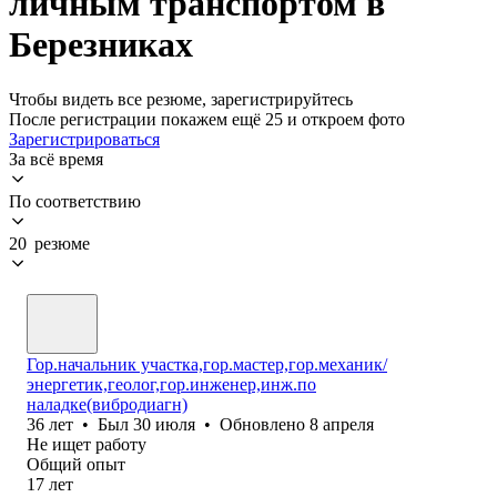
личным транспортом в
Березниках
Чтобы видеть все резюме, зарегистрируйтесь
После регистрации покажем ещё 25 и откроем фото
Зарегистрироваться
За всё время
По соответствию
20 резюме
Гор.начальник участка,гор.мастер,гор.механик/
энергетик,геолог,гор.инженер,инж.по
наладке(вибродиагн)
36
лет
•
Был
30 июля
•
Обновлено
8 апреля
Не ищет работу
Общий опыт
17
лет