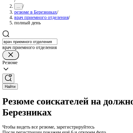
/
/
...
резюме в Березниках
/
врач приемного отделения
/
полный день
врач приемного отделения
Резюме
Найти
Резюме соискателей на должн
Березниках
Чтобы видеть все резюме, зарегистрируйтесь
После регистрации покажем ещё 6 и откроем фото