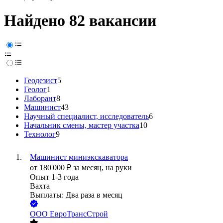
Найдено 82 вакансии
Геодезист
5
Геолог
1
Лаборант
8
Машинист
43
Научный специалист, исследователь
6
Начальник смены, мастер участка
10
Технолог
9
Машинист миниэкскаватора
от
180 000
₽
за месяц,
на руки
Опыт 1-3 года
Вахта
Выплаты: Два раза в месяц
ООО
ЕвроТрансСтрой