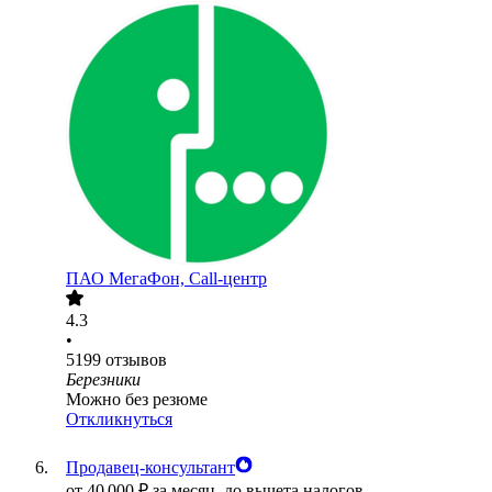
ПАО
МегаФон, Call-центр
4.3
•
5199
отзывов
Березники
Можно без резюме
Откликнуться
Продавец-консультант
от
40 000
₽
за месяц,
до вычета налогов