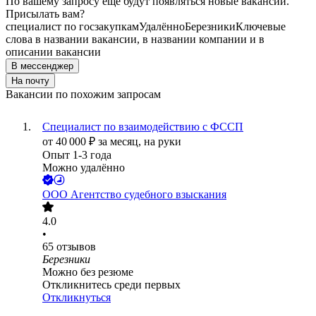
По вашему запросу ещё будут появляться новые вакансии.
Присылать вам?
специалист по госзакупкам
Удалённо
Березники
Ключевые
слова в названии вакансии, в названии компании и в
описании вакансии
В мессенджер
На почту
Вакансии по похожим запросам
Специалист по взаимодействию с ФССП
от
40 000
₽
за месяц,
на руки
Опыт 1-3 года
Можно удалённо
ООО
Агентство судебного взыскания
4.0
•
65
отзывов
Березники
Можно без резюме
Откликнитесь среди первых
Откликнуться