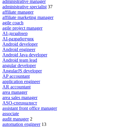
administrative manager
administrative specialist
37
affiliate manager
affiliate marketing manager
agile coach
agile project manager
AI-дизайнер
AI-разработчик
Android developer
Android engineer
Android Java developer
Android team lead
angular developer
AngularJS developer
AP accountant
application engineer
AR accountant
area manager
area sales manager
ASO-специалист
assistant front office manager
associate
audit manager
2
automation engineer
13