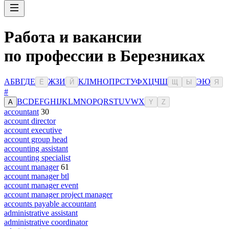
Работа и вакансии
по профессии в Березниках
А
Б
В
Г
Д
Е
Ж
З
И
К
Л
М
Н
О
П
Р
С
Т
У
Ф
Х
Ц
Ч
Ш
Э
Ю
Ё
Й
Щ
Ы
Я
#
B
C
D
E
F
G
H
I
J
K
L
M
N
O
P
Q
R
S
T
U
V
W
X
A
Y
Z
accountant
30
account director
account executive
account group head
accounting assistant
accounting specialist
account manager
61
account manager btl
account manager event
account manager project manager
accounts payable accountant
administrative assistant
administrative coordinator