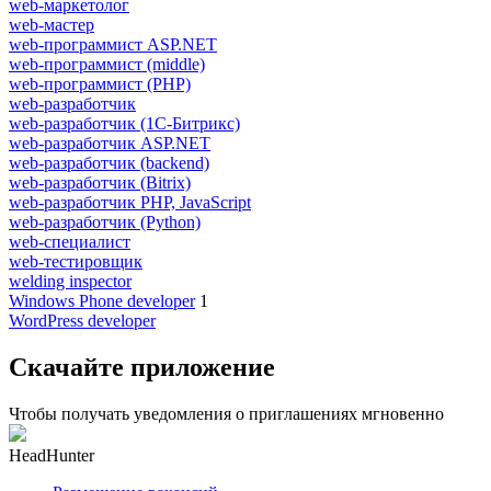
web-маркетолог
web-мастер
web-программист ASP.NET
web-программист (middle)
web-программист (PHP)
web-разработчик
web-разработчик (1С-Битрикс)
web-разработчик ASP.NET
web-разработчик (backend)
web-разработчик (Bitrix)
web-разработчик PHP, JavaScript
web-разработчик (Python)
web-специалист
web-тестировщик
welding inspector
Windows Phone developer
1
WordPress developer
Скачайте приложение
Чтобы получать уведомления о приглашениях мгновенно
HeadHunter