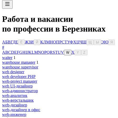
Работа и вакансии
по профессии в Березниках
А
Б
В
Г
Д
Е
Ж
З
И
К
Л
М
Н
О
П
Р
С
Т
У
Ф
Х
Ц
Ч
Ш
Э
Ю
Ё
Й
Щ
Ы
Я
#
A
B
C
D
E
F
G
H
I
J
K
L
M
N
O
P
Q
R
S
T
U
V
X
W
Y
Z
waiter
1
warehouse manager
1
warehouse supervisor
web designer
web developer PHP
web-project manager
web UI-дизайнер
web-администратор
web-аналитик
web-верстальщик
web-дизайнер
web-дизайнер в офис
web-инженер