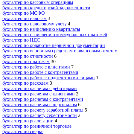
бухгалтер по кассовым операциям
бухгалтер по кредиторской задолженности
бухгалтер по МСФО
бухгалтер по налогам
3
бухгалтер по налоговому учету
4
бухгалтер по начислению квартплаты
бухгалтер по начислению коммунальных платежей
бухгалтер по НДС
бухгалтер по обработке первичной документации
бухгалтер по основным средствам и авансовым отчетам
бухгалтер по отчетности
6
бухгалтер по платежам
30
бухгалтер по работе с клиентами
7
бухгалтер по работе с контрагентами
бухгалтер по работе с подотчетными лицами
1
бухгалтер по расходам
3
бухгалтер по расчетам с дебиторами
бухгалтер по расчетам с клиентами
2
бухгалтер по расчетам с контрагентами
бухгалтер по расчетам с персоналом
6
бухгалтер по расчету заработной платы
5
бухгалтер по расчету себестоимости
2
бухгалтер по реализации
4
бухгалтер по розничной торговле
бухгалтер по сверке