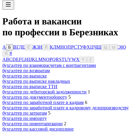
Работа и вакансии
по профессии в Березниках
А
В
Г
Д
Е
Ж
З
И
К
Л
М
Н
О
П
Р
С
Т
У
Ф
Х
Ц
Ч
Ш
Э
Ю
Б
Ё
Й
Щ
Ы
#
Я
A
B
C
D
E
F
G
H
I
J
K
L
M
N
O
P
Q
R
S
T
U
V
W
X
Y
Z
бухгалтер по взаиморасчетам с контрагентами
бухгалтер по возвратам
бухгалтер по выписке
бухгалтер по выписке накладных
бухгалтер по выписке ТТН
бухгалтер по дебиторской задолженности
1
бухгалтер по документообороту
5
бухгалтер по заработной плате и кадрам
6
бухгалтер по заработной плате и кадровому делопроизводству
бухгалтер по затратам
5
бухгалтер по импорту
бухгалтер по инвентаризации
2
бухгалтер по кассовой дисциплине