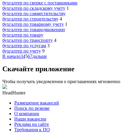
бухгалтер по сверке с поставщиками
бухгалтер по складскому учету
1
бухгалтер по совместительству
бухгалтер по строительству
4
бухгалтер по товарному учету
1
бухгалтер по товародвижению
бухгалтер по товару
бухгалтер по транспорту
4
бухгалтер по услугам
3
бухгалтер по учету
9
В начало
3
4
5
6
7
дальше
Скачайте приложение
Чтобы получать уведомления о приглашениях мгновенно
HeadHunter
Размещение вакансий
Поиск по резюме
О компании
Наши вакансии
Реклама на сайте
Требования к ПО