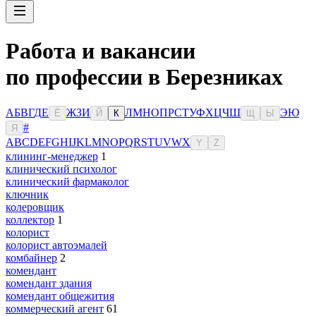
Работа и вакансии
по профессии в Березниках
А
Б
В
Г
Д
Е
Ж
З
И
Л
М
Н
О
П
Р
С
Т
У
Ф
Х
Ц
Ч
Ш
Э
Ю
Ё
Й
К
Щ
Ы
#
Я
A
B
C
D
E
F
G
H
I
J
K
L
M
N
O
P
Q
R
S
T
U
V
W
X
Y
Z
клининг-менеджер
1
клинический психолог
клинический фармаколог
ключник
колеровщик
коллектор
1
колорист
колорист автоэмалей
комбайнер
2
комендант
комендант здания
комендант общежития
коммерческий агент
61