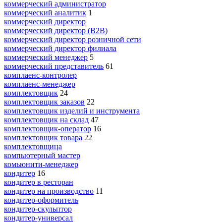
коммерческий администратор
коммерческий аналитик
1
коммерческий директор
коммерческий директор (B2B)
коммерческий директор розничной сети
коммерческий директор филиала
коммерческий менеджер
5
коммерческий представитель
61
комплаенс-контролер
комплаенс-менеджер
комплектовщик
24
комплектовщик заказов
22
комплектовщик изделий и инструмента
комплектовщик на склад
47
комплектовщик-оператор
16
комплектовщик товара
22
комплектовщица
компьютерный мастер
комьюнити-менеджер
кондитер
16
кондитер в ресторан
кондитер на производство
11
кондитер-оформитель
кондитер-скульптор
кондитер-универсал