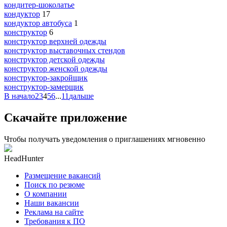
кондитер-шоколатье
кондуктор
17
кондуктор автобуса
1
конструктор
6
конструктор верхней одежды
конструктор выставочных стендов
конструктор детской одежды
конструктор женской одежды
конструктор-закройщик
конструктор-замерщик
В начало
2
3
4
5
6
...
11
дальше
Скачайте приложение
Чтобы получать уведомления о приглашениях мгновенно
HeadHunter
Размещение вакансий
Поиск по резюме
О компании
Наши вакансии
Реклама на сайте
Требования к ПО