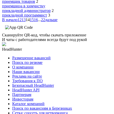
приемщик товаров
2
приемщица в химчистку
прикладной администратор
2
прикладной программист
3
В начало
12
13
14
15
16
...
22
дальше
Сканируйте QR-код, чтобы скачать приложение
И чаты с работодателями всегда будут под рукой
HeadHunter
Размещение вакансий
Поиск по резюме
О компании
Наши вакансии
Реклама на сайте
Требования к ПО
Безопасный HeadHunter
HeadHunter API
Партнерам
Инвесторам
Каталог компаний
Поиск по вакансиям в Березниках
Сетка: соцсеть для нетворкинга