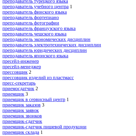
преподаватель турецкого языка
преподаватель учебного центра
1
преподаватель финского языка
преподаватель фортепиано
преподаватель фотографии
преподаватель французского языка
преподаватель чешского языка
преподаватель экономических дисциплин
преподаватель электротехнических дисциплин
преподаватель юридических дисциплин
преподаватель японского языка
пресейл-инженер
пресейл-менеджер
прессовщик
2
прессовщик изделий из пластмасс
пресс-секретарь
приемосдатчик
2
приемщик
3
приемщик в сервисный центр
1
приемщик заказов
3
приемщик заявок
приемщик звонков
приемщик-сдатчик
приемщик-сдатчик пищевой продукции
приемщик склада
1