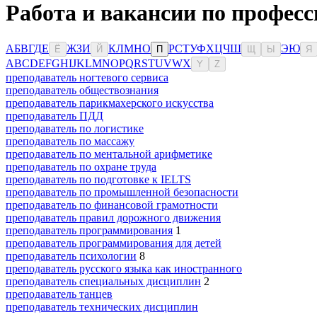
Работа и вакансии по професс
А
Б
В
Г
Д
Е
Ж
З
И
К
Л
М
Н
О
Р
С
Т
У
Ф
Х
Ц
Ч
Ш
Э
Ю
Ё
Й
П
Щ
Ы
Я
A
B
C
D
E
F
G
H
I
J
K
L
M
N
O
P
Q
R
S
T
U
V
W
X
Y
Z
преподаватель ногтевого сервиса
преподаватель обществознания
преподаватель парикмахерского искусства
преподаватель ПДД
преподаватель по логистике
преподаватель по массажу
преподаватель по ментальной арифметике
преподаватель по охране труда
преподаватель по подготовке к IELTS
преподаватель по промышленной безопасности
преподаватель по финансовой грамотности
преподаватель правил дорожного движения
преподаватель программирования
1
преподаватель программирования для детей
преподаватель психологии
8
преподаватель русского языка как иностранного
преподаватель специальных дисциплин
2
преподаватель танцев
преподаватель технических дисциплин