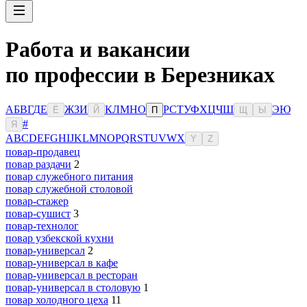
Работа и вакансии
по профессии в Березниках
А
Б
В
Г
Д
Е
Ж
З
И
К
Л
М
Н
О
Р
С
Т
У
Ф
Х
Ц
Ч
Ш
Э
Ю
Ё
Й
П
Щ
Ы
#
Я
A
B
C
D
E
F
G
H
I
J
K
L
M
N
O
P
Q
R
S
T
U
V
W
X
Y
Z
повар-продавец
повар раздачи
2
повар служебного питания
повар служебной столовой
повар-стажер
повар-сушист
3
повар-технолог
повар узбекской кухни
повар-универсал
2
повар-универсал в кафе
повар-универсал в ресторан
повар-универсал в столовую
1
повар холодного цеха
11