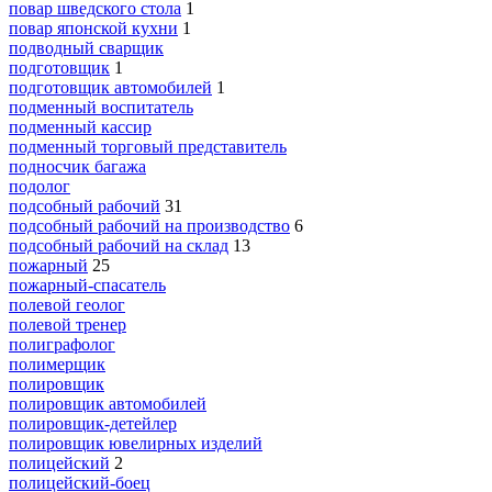
повар шведского стола
1
повар японской кухни
1
подводный сварщик
подготовщик
1
подготовщик автомобилей
1
подменный воспитатель
подменный кассир
подменный торговый представитель
подносчик багажа
подолог
подсобный рабочий
31
подсобный рабочий на производство
6
подсобный рабочий на склад
13
пожарный
25
пожарный-спасатель
полевой геолог
полевой тренер
полиграфолог
полимерщик
полировщик
полировщик автомобилей
полировщик-детейлер
полировщик ювелирных изделий
полицейский
2
полицейский-боец