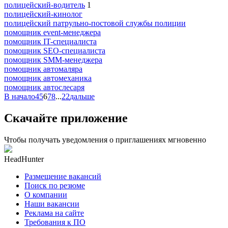
полицейский-водитель
1
полицейский-кинолог
полицейский патрульно-постовой службы полиции
помощник event-менеджера
помощник IT-специалиста
помощник SEO-специалиста
помощник SMM-менеджера
помощник автомаляра
помощник автомеханика
помощник автослесаря
В начало
4
5
6
7
8
...
22
дальше
Скачайте приложение
Чтобы получать уведомления о приглашениях мгновенно
HeadHunter
Размещение вакансий
Поиск по резюме
О компании
Наши вакансии
Реклама на сайте
Требования к ПО