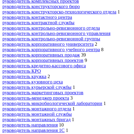
руководитель комплексных проектов
руководитель конструкторского бюро
руководитель конструкторско-технологического отдела
1
руководитель контактного центра
руководитель контрактной службы
руководитель контрольно-ревизионного отдела
руководитель контрольно-ревизионного управления
руководитель контрольно-ревизионной группы
руководитель корпоративного университета
2
руководитель корпоративного учебного центра
8
руководитель корпоративных продаж
39
руководитель корпоративных проектов
9
руководитель кредитно-кассового офиса
руководитель КРО
руководитель кружка
2
руководитель кузовного цеха
руководитель курьерской службы
1
руководитель маркетинговых проектов
руководитель-менеджер проекта
3
руководитель микробиологической лаборатории
1
руководитель монтажного отдела
1
руководитель монтажной службы
руководитель монтажных бригад
1
руководитель направления
10
руководитель направления 1С
1