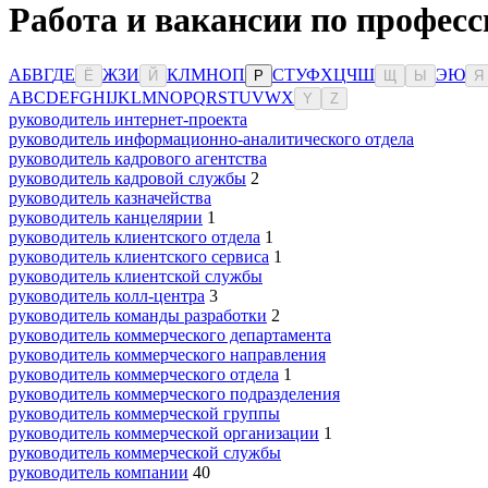
Работа и вакансии по професс
А
Б
В
Г
Д
Е
Ж
З
И
К
Л
М
Н
О
П
С
Т
У
Ф
Х
Ц
Ч
Ш
Э
Ю
Ё
Й
Р
Щ
Ы
Я
A
B
C
D
E
F
G
H
I
J
K
L
M
N
O
P
Q
R
S
T
U
V
W
X
Y
Z
руководитель интернет-проекта
руководитель информационно-аналитического отдела
руководитель кадрового агентства
руководитель кадровой службы
2
руководитель казначейства
руководитель канцелярии
1
руководитель клиентского отдела
1
руководитель клиентского сервиса
1
руководитель клиентской службы
руководитель колл-центра
3
руководитель команды разработки
2
руководитель коммерческого департамента
руководитель коммерческого направления
руководитель коммерческого отдела
1
руководитель коммерческого подразделения
руководитель коммерческой группы
руководитель коммерческой организации
1
руководитель коммерческой службы
руководитель компании
40