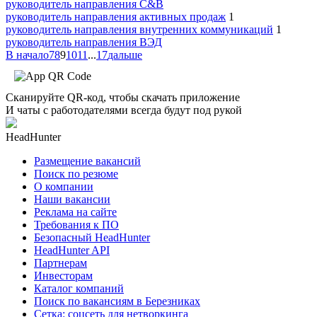
руководитель направления C&B
руководитель направления активных продаж
1
руководитель направления внутренних коммуникаций
1
руководитель направления ВЭД
В начало
7
8
9
10
11
...
17
дальше
Сканируйте QR-код, чтобы скачать приложение
И чаты с работодателями всегда будут под рукой
HeadHunter
Размещение вакансий
Поиск по резюме
О компании
Наши вакансии
Реклама на сайте
Требования к ПО
Безопасный HeadHunter
HeadHunter API
Партнерам
Инвесторам
Каталог компаний
Поиск по вакансиям в Березниках
Сетка: соцсеть для нетворкинга