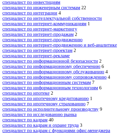
специалист по инвестициям
специалист по инженерным системам
22
специалист по интеграции
4
специалист по интеллектуальной собственности
специалист по интернет-коммуникациям
1
специалист по интернет-маркетингу
специалист по интернет-продажам
2
специалист по интернет-продвижению
специалист по интернет-продвижению и веб-аналитике
специалист по интернет-проектам
2
специалист по интернет-рекламе
специалист по информационной безопасности
2
специалист по информационному обеспечению
6
специалист по информационному обслуживанию
4
специалист по информационному сопровождению
4
специалист по информационным системам
7
специалист по информационным технологиям
6
специалист по ипотеке
2
специалист по ипотечному кредитованию
1
специалист по ипотечному страхованию
7
специалист по исполнительному производству
9
специалист по исследованию рынка
специалист по кадрам
40
специалист по кадрам и охране труда
3
специалист по кадрам с функциями офис-менеджера