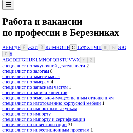
Работа и вакансии
по профессии в Березниках
А
Б
В
Г
Д
Е
Ж
З
И
К
Л
М
Н
О
П
Р
Т
У
Ф
Х
Ц
Ч
Ш
Э
Ю
Ё
Й
С
Щ
Ы
#
Я
A
B
C
D
E
F
G
H
I
J
K
L
M
N
O
P
Q
R
S
T
U
V
W
X
Y
Z
специалист по закупочной деятельности
2
специалист по залогам
8
специалист по замене масла
специалист по замерам
4
специалист по запасным частям
1
специалист по записи клиентов
специалист по земельно-имущественным отношениям
специалист по изготовлению корпусной мебели
1
специалист по импортным закупкам
специалист по импорту
специалист по импорту и сертификации
специалист по инвентаризации
31
специалист по инвестиционным проектам
1