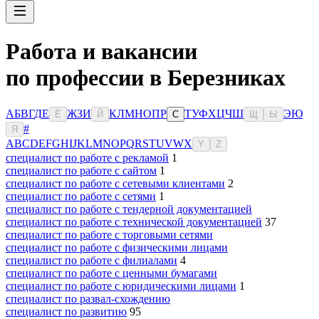
Работа и вакансии
по профессии в Березниках
А
Б
В
Г
Д
Е
Ж
З
И
К
Л
М
Н
О
П
Р
Т
У
Ф
Х
Ц
Ч
Ш
Э
Ю
Ё
Й
С
Щ
Ы
#
Я
A
B
C
D
E
F
G
H
I
J
K
L
M
N
O
P
Q
R
S
T
U
V
W
X
Y
Z
специалист по работе с рекламой
1
специалист по работе с сайтом
1
специалист по работе с сетевыми клиентами
2
специалист по работе с сетями
1
специалист по работе с тендерной документацией
специалист по работе с технической документацией
37
специалист по работе с торговыми сетями
специалист по работе с физическими лицами
специалист по работе с филиалами
4
специалист по работе с ценными бумагами
специалист по работе с юридическими лицами
1
специалист по развал-схождению
специалист по развитию
95