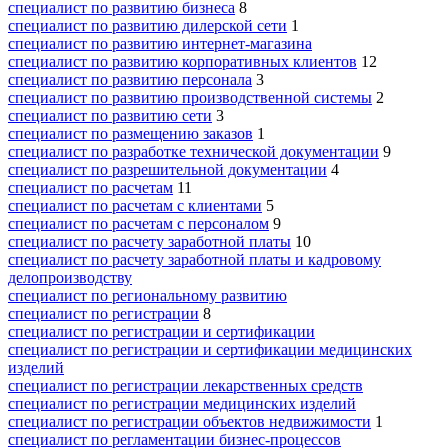
специалист по развитию бизнеса
8
специалист по развитию дилерской сети
1
специалист по развитию интернет-магазина
специалист по развитию корпоративных клиентов
12
специалист по развитию персонала
3
специалист по развитию производственной системы
2
специалист по развитию сети
3
специалист по размещению заказов
1
специалист по разработке технической документации
9
специалист по разрешительной документации
4
специалист по расчетам
11
специалист по расчетам с клиентами
5
специалист по расчетам с персоналом
9
специалист по расчету заработной платы
10
специалист по расчету заработной платы и кадровому
делопроизводству
специалист по региональному развитию
специалист по регистрации
8
специалист по регистрации и сертификации
специалист по регистрации и сертификации медицинских
изделий
специалист по регистрации лекарственных средств
специалист по регистрации медицинских изделий
специалист по регистрации объектов недвижимости
1
специалист по регламентации бизнес-процессов