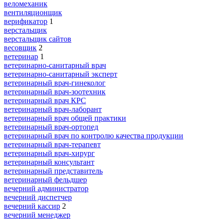
веломеханик
вентиляционщик
верификатор
1
верстальщик
верстальщик сайтов
весовщик
2
ветеринар
1
ветеринарно-санитарный врач
ветеринарно-санитарный эксперт
ветеринарный врач-гинеколог
ветеринарный врач-зоотехник
ветеринарный врач КРС
ветеринарный врач-лаборант
ветеринарный врач общей практики
ветеринарный врач-ортопед
ветеринарный врач по контролю качества продукции
ветеринарный врач-терапевт
ветеринарный врач-хирург
ветеринарный консультант
ветеринарный представитель
ветеринарный фельдшер
вечерний администратор
вечерний диспетчер
вечерний кассир
2
вечерний менеджер