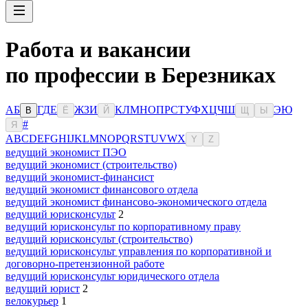
Работа и вакансии
по профессии в Березниках
А
Б
Г
Д
Е
Ж
З
И
К
Л
М
Н
О
П
Р
С
Т
У
Ф
Х
Ц
Ч
Ш
Э
Ю
В
Ё
Й
Щ
Ы
#
Я
A
B
C
D
E
F
G
H
I
J
K
L
M
N
O
P
Q
R
S
T
U
V
W
X
Y
Z
ведущий экономист ПЭО
ведущий экономист (строительство)
ведущий экономист-финансист
ведущий экономист финансового отдела
ведущий экономист финансово-экономического отдела
ведущий юрисконсульт
2
ведущий юрисконсульт по корпоративному праву
ведущий юрисконсульт (строительство)
ведущий юрисконсульт управления по корпоративной и
договорно-претензионной работе
ведущий юрисконсульт юридического отдела
ведущий юрист
2
велокурьер
1