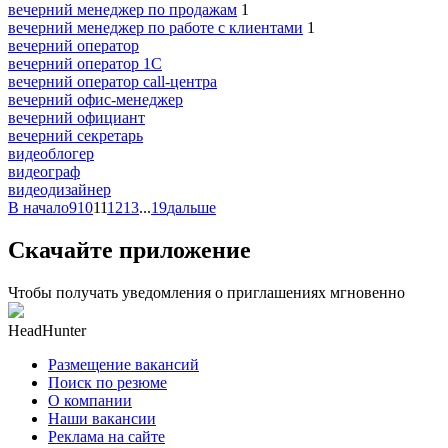
вечерний менеджер по продажам
1
вечерний менеджер по работе с клиентами
1
вечерний оператор
вечерний оператор 1С
вечерний оператор call-центра
вечерний офис-менеджер
вечерний официант
вечерний секретарь
видеоблогер
видеограф
видеодизайнер
В начало
9
10
11
12
13
...
19
дальше
Скачайте приложение
Чтобы получать уведомления о приглашениях мгновенно
HeadHunter
Размещение вакансий
Поиск по резюме
О компании
Наши вакансии
Реклама на сайте