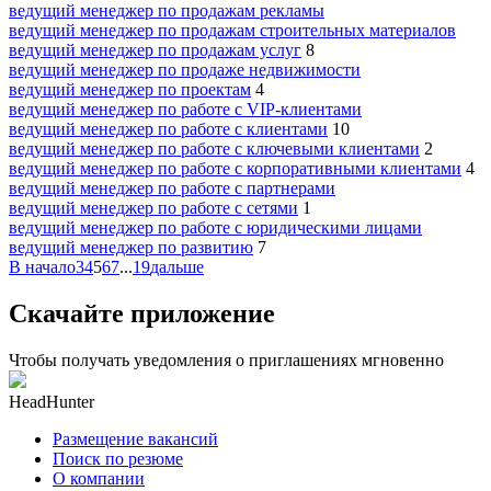
ведущий менеджер по продажам рекламы
ведущий менеджер по продажам строительных материалов
ведущий менеджер по продажам услуг
8
ведущий менеджер по продаже недвижимости
ведущий менеджер по проектам
4
ведущий менеджер по работе с VIP-клиентами
ведущий менеджер по работе с клиентами
10
ведущий менеджер по работе с ключевыми клиентами
2
ведущий менеджер по работе с корпоративными клиентами
4
ведущий менеджер по работе с партнерами
ведущий менеджер по работе с сетями
1
ведущий менеджер по работе с юридическими лицами
ведущий менеджер по развитию
7
В начало
3
4
5
6
7
...
19
дальше
Скачайте приложение
Чтобы получать уведомления о приглашениях мгновенно
HeadHunter
Размещение вакансий
Поиск по резюме
О компании