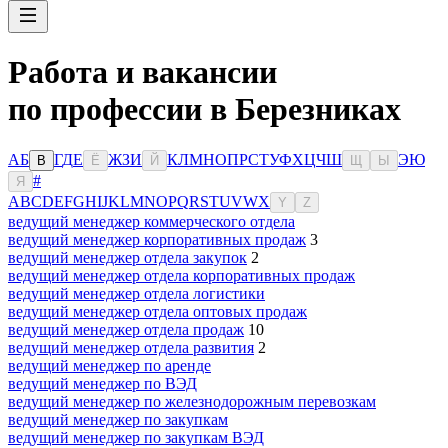
Работа и вакансии
по профессии в Березниках
А
Б
Г
Д
Е
Ж
З
И
К
Л
М
Н
О
П
Р
С
Т
У
Ф
Х
Ц
Ч
Ш
Э
Ю
В
Ё
Й
Щ
Ы
#
Я
A
B
C
D
E
F
G
H
I
J
K
L
M
N
O
P
Q
R
S
T
U
V
W
X
Y
Z
ведущий менеджер коммерческого отдела
ведущий менеджер корпоративных продаж
3
ведущий менеджер отдела закупок
2
ведущий менеджер отдела корпоративных продаж
ведущий менеджер отдела логистики
ведущий менеджер отдела оптовых продаж
ведущий менеджер отдела продаж
10
ведущий менеджер отдела развития
2
ведущий менеджер по аренде
ведущий менеджер по ВЭД
ведущий менеджер по железнодорожным перевозкам
ведущий менеджер по закупкам
ведущий менеджер по закупкам ВЭД