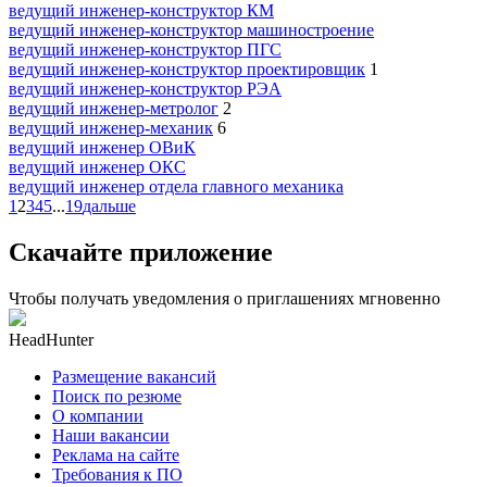
ведущий инженер-конструктор КМ
ведущий инженер-конструктор машиностроение
ведущий инженер-конструктор ПГС
ведущий инженер-конструктор проектировщик
1
ведущий инженер-конструктор РЭА
ведущий инженер-метролог
2
ведущий инженер-механик
6
ведущий инженер ОВиК
ведущий инженер ОКС
ведущий инженер отдела главного механика
1
2
3
4
5
...
19
дальше
Скачайте приложение
Чтобы получать уведомления о приглашениях мгновенно
HeadHunter
Размещение вакансий
Поиск по резюме
О компании
Наши вакансии
Реклама на сайте
Требования к ПО