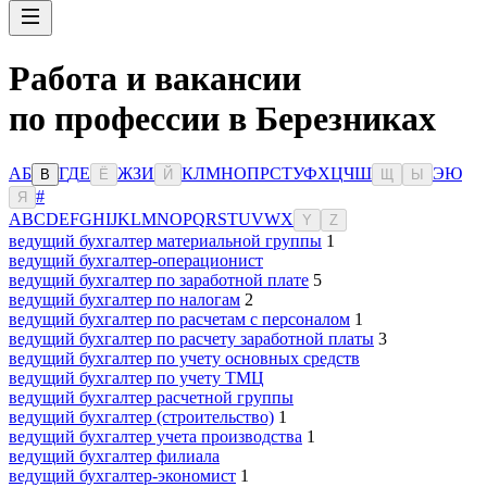
Работа и вакансии
по профессии в Березниках
А
Б
Г
Д
Е
Ж
З
И
К
Л
М
Н
О
П
Р
С
Т
У
Ф
Х
Ц
Ч
Ш
Э
Ю
В
Ё
Й
Щ
Ы
#
Я
A
B
C
D
E
F
G
H
I
J
K
L
M
N
O
P
Q
R
S
T
U
V
W
X
Y
Z
ведущий бухгалтер материальной группы
1
ведущий бухгалтер-операционист
ведущий бухгалтер по заработной плате
5
ведущий бухгалтер по налогам
2
ведущий бухгалтер по расчетам с персоналом
1
ведущий бухгалтер по расчету заработной платы
3
ведущий бухгалтер по учету основных средств
ведущий бухгалтер по учету ТМЦ
ведущий бухгалтер расчетной группы
ведущий бухгалтер (строительство)
1
ведущий бухгалтер учета производства
1
ведущий бухгалтер филиала
ведущий бухгалтер-экономист
1