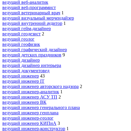
ведущий веб-аналитик
ведущий веб-программист
ведущий ветеринарный врач
1
ведущий визуальный мерчендайзер
ведущий внутренний аудитор
1
ведущий гейм-дизайнер
ведущий геодезист
2
ведущий геолог
ведущий геофизик
ведущий графический дизайнер
ведущий детских праздников
9
ведущий дизайнер
ведущий дизайнер интерьера
ведущий документовед
ведущий инженер
43
ведущий инженер IT
ведущий инженер авторского надзора
2
ведущий инженер-аналитик
1
ведущий инженер АСУ ТП
2
ведущий инженер ВК
ведущий инженер генерального плана
ведущий инженер генплана
ведущий инженер-геолог
ведущий инженер КИПиА
3
ведущий инженер-конструктор
1